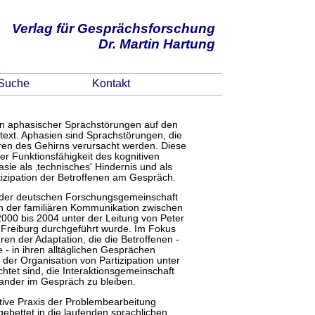
Verlag für Gesprächsforschung
Dr. Martin Hartung
Suche
Kontakt
en aphasischer Sprachstörungen auf den
ontext. Aphasien sind Sprachstörungen, die
ren des Gehirns verursacht werden. Diese
r Funktionsfähigkeit des kognitiven
ie als ‚technisches' Hindernis und als
izipation der Betroffenen am Gespräch.
der deutschen Forschungsgemeinschaft
in der familiären Kommunikation zwischen
2000 bis 2004 unter der Leitung von Peter
 Freiburg durchgeführt wurde. Im Fokus
hren der Adaptation, die die Betroffenen -
 - in ihren alltäglichen Gesprächen
der Organisation von Partizipation unter
tet sind, die Interaktionsgemeinschaft
inander im Gespräch zu bleiben.
aktive Praxis der Problembearbeitung
ngebettet in die laufenden sprachlichen