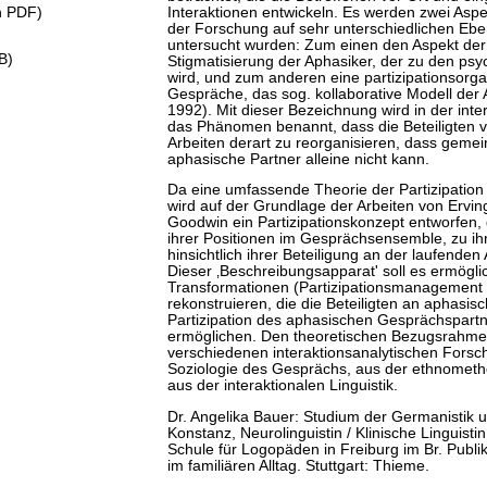
en PDF)
Interaktionen entwickeln. Es werden zwei Aspek
der Forschung auf sehr unterschiedlichen Eb
untersucht wurden: Zum einen den Aspekt der 
B)
Stigmatisierung der Aphasiker, der zu den ps
wird, und zum anderen eine partizipationsorg
Gespräche, das sog. kollaborative Modell der 
1992). Mit dieser Bezeichnung wird in der int
das Phänomen benannt, dass die Beteiligten v
Arbeiten derart zu reorganisieren, dass geme
aphasische Partner alleine nicht kann.
Da eine umfassende Theorie der Partizipation
wird auf der Grundlage der Arbeiten von Ervi
Goodwin ein Partizipationskonzept entworfen, 
ihrer Positionen im Gesprächsensemble, zu i
hinsichtlich ihrer Beteiligung an der laufenden 
Dieser ‚Beschreibungsapparat' soll es ermöglic
Transformationen (Partizipationsmanagement 
rekonstruieren, die die Beteiligten an aphas
Partizipation des aphasischen Gesprächspartn
ermöglichen. Den theoretischen Bezugsrahme
verschiedenen interaktionsanalytischen Fors
Soziologie des Gesprächs, aus der ethnomet
aus der interaktionalen Linguistik.
Dr. Angelika Bauer: Studium der Germanistik u
Konstanz, Neurolinguistin / Klinische Linguisti
Schule für Logopäden in Freiburg im Br. Publik
im familiären Alltag. Stuttgart: Thieme.