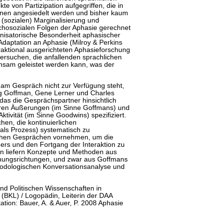
te von Partizipation aufgegriffen, die in
enen angesiedelt werden und bisher kaum
(sozialen) Marginalisierung und
ychosozialen Folgen der Aphasie gerechnet
anisatorische Besonderheit aphasischer
Adaptation an Aphasie (Milroy & Perkins
eraktional ausgerichteten Aphasieforschung
ersuchen, die anfallenden sprachlichen
insam geleistet werden kann, was der
 am Gespräch nicht zur Verfügung steht,
ng Goffman, Gene Lerner und Charles
das die Gesprächspartner hinsichtlich
hren Äußerungen (im Sinne Goffmans) und
Aktivität (im Sinne Goodwins) spezifiziert.
hen, die kontinuierlichen
als Prozess) systematisch zu
ischen Gesprächen vornehmen, um die
ers und den Fortgang der Interaktion zu
n liefern Konzepte und Methoden aus
chungsrichtungen, und zwar aus Goffmans
hodologischen Konversationsanalyse und
nd Politischen Wissenschaften in
n (BKL) / Logopädin, Leiterin der DAA
ation: Bauer, A. & Auer, P. 2008 Aphasie