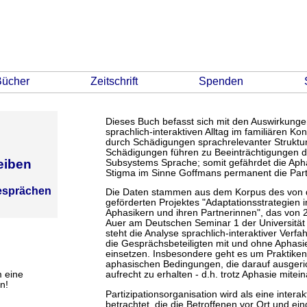
Bücher
Zeitschrift
Spenden
Dieses Buch befasst sich mit den Auswirkung
sprachlich-interaktiven Alltag im familiären K
durch Schädigungen sprachrelevanter Struktu
Schädigungen führen zu Beeinträchtigungen de
eiben
Subsystems Sprache; somit gefährdet die Aphas
Stigma im Sinne Goffmans permanent die Part
gesprächen
Die Daten stammen aus dem Korpus des von 
geförderten Projektes "Adaptationsstrategien 
Aphasikern und ihren Partnerinnen", das von 
Auer am Deutschen Seminar 1 der Universität
steht die Analyse sprachlich-interaktiver Verfa
die Gesprächsbeteiligten mit und ohne Aphasie
einsetzen. Insbesondere geht es um Praktiken 
aphasischen Bedingungen, die darauf ausgerich
m eine
aufrecht zu erhalten - d.h. trotz Aphasie mite
n!
Partizipationsorganisation wird als eine inter
betrachtet, die die Betroffenen vor Ort und ei