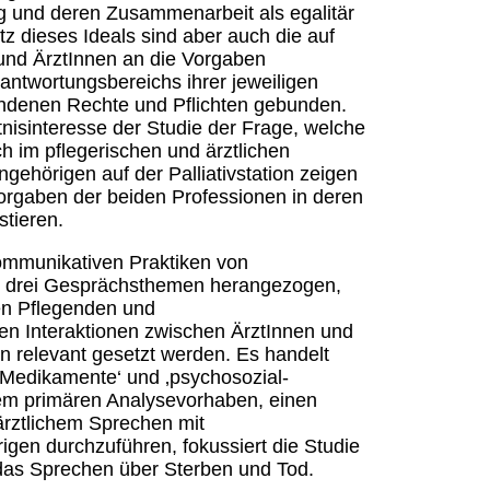
tig und deren Zusammenarbeit als egalitär
tz dieses Ideals sind aber auch die auf
e und ÄrztInnen an die Vorgaben
rantwortungsbereichs ihrer jeweiligen
undenen Rechte und Pflichten gebunden.
tnisinteresse der Studie der Frage, welche
 im pflegerischen und ärztlichen
gehörigen auf der Palliativstation zeigen
nvorgaben der beiden Professionen in deren
stieren.
ommunikativen Praktiken von
ie drei Gesprächsthemen herangezogen,
hen Pflegenden und
en Interaktionen zwischen ÄrztInnen und
n relevant gesetzt werden. Es handelt
‚Medikamente‘ und ‚psychosozial-
dem primären Analysevorhaben, einen
ärztlichem Sprechen mit
igen durchzuführen, fokussiert die Studie
das Sprechen über Sterben und Tod.