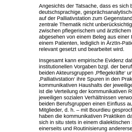
Angesichts der Tatsache, dass es sich b
deutschsprachige, gesprächsanalytische
auf der Palliativstation zum Gegenstand 
zentrale Thematik nicht unberücksichtigt.
zwischen pflegerischem und ärztlichem
abgesehen von einem Beleg aus einer In
einem Patienten, lediglich in ÄrztIn-Pa
relevant gesetzt und bearbeitet wird.
Insgesamt kann empirische Evidenz daf
institutionellen Vorgaben bzgl. der ber
beiden Akteursgruppen ‚Pflegekräfte‘ un
‚Palliativstation‘ ihre Spuren in den Pra
kommunikativen Haushalts der jeweili
ist die Verteilung der kommunikativen 
jeweiligen sozialen Verhältnissen verwo
beiden Berufsgruppen einen Einfluss a
Mitglieder, d. h. – mit Bourdieu gesproc
haben die kommunikativen Praktiken da
sich in situ stets in einem dialektisch
einerseits und Routinisierung anderers