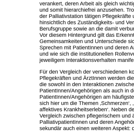
verankert, deren Arbeit als gleich wich
und somit hierarchiefrei anzusehen. Tro
der Palliativstation tätigen Pflegekräft
hinsichtlich des Zuständigkeits- und Ve
Berufsgruppe sowie an die damit verb
Vor diesem Hintergrund gilt das Erkenn
Gemeinsamkeiten und Unterschiede sich
Sprechen mit PatientInnen und deren An
und wie sich die institutionellen Rolle
jeweiligem Interaktionsverhalten manife
Für den Vergleich der verschiedenen k
Pflegekräften und ÄrztInnen werden d
die sowohl in den Interaktionen zwisc
PatientInnen/Angehörigen als auch in d
PatientInnen/Angehörigen am häufigste
sich hier um die Themen ‚Schmerzen‘, 
affektives Krankheitserleben‘. Neben 
Vergleich zwischen pflegerischem und 
PalliativpatientInnen und deren Angehör
sekundär auch einen weiteren Aspekt: 